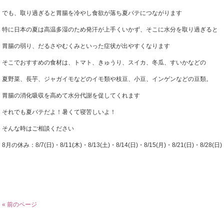
でも、取り過ぎると胃腸を冷やし食欲が落ち夏バテにつながります
特に日本の夏は高温多湿のため発汗が上手くいかず、そこに水分を取り過ぎると
胃腸の弱り、だるさやむくみといった症状が出やすくなります
そこでおすすめの食材は、トマト、きゅうり、スイカ、冬瓜、すいかなどの
夏野菜、長芋、ジャガイモなどのイモ類や枝豆、小豆、インゲンなどの豆類。
胃腸の消化吸収を高めて水分代謝を促してくれます
それでも夏バテだよ！暑くて寝苦しいよ！
そんな時はご相談ください
8月の休み：8/7(日)・8/11(木)・8/13(土)・8/14(日)・8/15(月)・8/21(日)・8/28(日)
« 前のページ