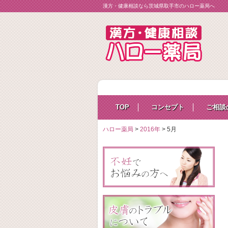
漢方・健康相談なら茨城県取手市のハロー薬局へ
TOP
コンセプト
ご相談
ハロー薬局
>
2016年
>
5月