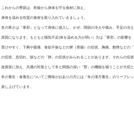
これからの季節は、乾燥から身体を守る食材に加え、
身体を温める性質の食材を取り入れていきましょう。
冬の寒さは「寒邪」となって身体に侵入し、かぜ、関節の冷えや痛み、手足の冷え
原因になります。もともと陽気不足(体を温める力が弱い）方は「寒邪」の影響を
受けやすく、下痢や腹痛、食欲不振などの脾（胃腸）の症状、胸痛、動悸などの「
の症状、息切れ、咳などの「肺」の症状がみられることがあります。それらの症状
改善策に加え、共通の対策として冬と関係の深い「腎」の機能を補うことが大切と
冬の養生・食養生についてご興味がおありの方には「冬の漢方養生」のリーフレッ
差し上げています。