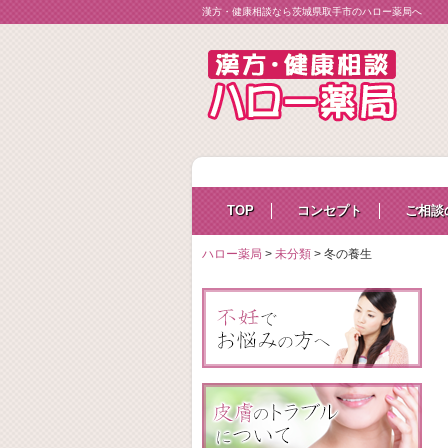
漢方・健康相談なら茨城県取手市のハロー薬局へ
TOP
コンセプト
ご相談
ハロー薬局
>
未分類
>
冬の養生