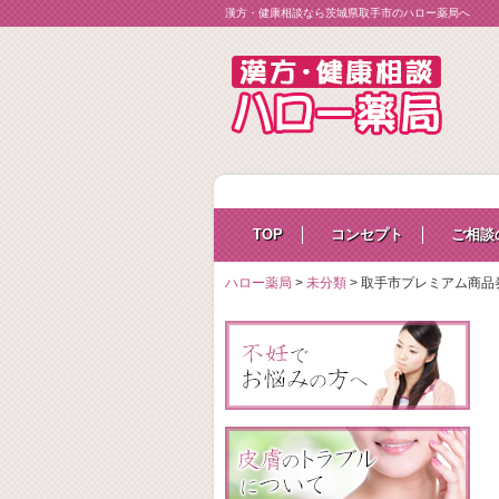
漢方・健康相談なら茨城県取手市のハロー薬局へ
TOP
コンセプト
ご相談
ハロー薬局
>
未分類
>
取手市プレミアム商品