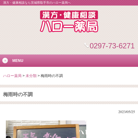
漢方・健康相談なら茨城県取手市のハロー薬局へ
0297-73-6271
MENU
ハロー薬局
>
未分類
>
梅雨時の不調
梅雨時の不調
2023/05/25