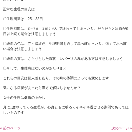
正常な生理の目安は
〇生理周期は、25～38日
〇生理期間は、3～7日 2日ぐらいで終わってしまったり、だらだらと出血が8
日以上続く場合は注意しましょう
〇経血の色は、赤～暗紅色 生理期間を通して黒っぽかったり、薄くて水っぽ
い場合は注意しましょう
〇経血の質は、さらりとした液状 レバー状の塊がある方は注意しましょう
〇そして、生理痛はないのがあたりまえ
これらの目安は個人差もあり、その時の体調によっても変化します
気になる症状があったら漢方で解決しませんか？
女性の生理は健康のあかし
月に1度やってくる生理が、心身ともに明るくイキイキ過ごせる期間であってほ
しいものです
« 前のページ
次のページ »