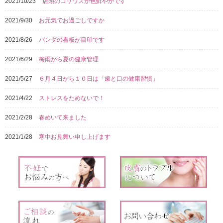
2021/10/23
店頭のコリウスが色鮮やかです
2021/9/30
お元気でお過ごしですか
2021/8/26
パンダの看板が目印です
2021/6/29
梅雨から夏の健康管理
2021/5/27
６月４日から１０日は「歯と口の健康習慣」
2021/4/22
ストレスをためないで！
2021/2/28
春めいて来ました
2021/1/28
寒中お見舞い申し上げます